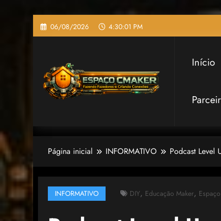
Pular
06/08/2026
4:30:02 PM
para
o
conteúdo
Início
Parcei
Página inicial
INFORMATIVO
Podcast Level
,
,
INFORMATIVO
DIY
Educação Maker
Espaço