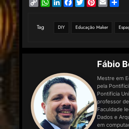
Copy
WhatsApp
LinkedIn
Facebook
Twitter
Pinterest
Email
Sh
Link
Tag
DIY
Educação Maker
Espa
Fábio B
Mestre em E
pela Pontifí
Pontifícia U
professor de
Faculdade le
Dados e Arqu
em computaç