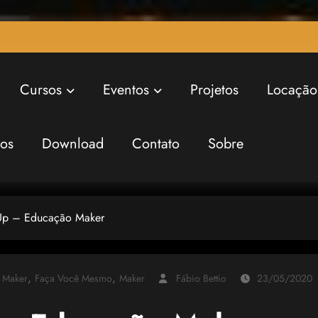
Cursos
Eventos
Projetos
Locação
ros
Download
Contato
Sobre
 Up – Educação Maker
,
,
 Maker
Faça Você Mesmo
Maker
Fábio Bettio
23/05/2020