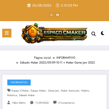
Pular
06/08/2026
5:10:04 PM
para
o
conteúdo
Página inicial
INFORMATIVO
Sábado Maker 2022/09/09-10-11 + Maker Game Jam 2022
INFORMATIVO
,
,
,
,
,
Espaço CMaker
Espaço Maker
Game Jam
Maker Game Jam
Makers
,
Robótica
Sábado Maker
Fábio Bettio
11/09/2022
0 Comentários