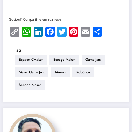
Gostou? Compartilhe em sua rede
Copy
WhatsApp
LinkedIn
Facebook
Twitter
Pinterest
Email
Share
Link
Tag
Espaço CMaker
Espaço Maker
Game Jam
Maker Game Jam
Makers
Robótica
Sábado Maker