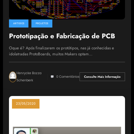
ARTIGOS
PROJETOS
Prototipação e Fabricação de PCB
Oque é? Após finalizarem os protótipos, nas já conhecidas e
idolatradas ProtoBoards, muitos Makers optam…
Henrycke Bozza
0 Comentários
Consulte Mais Informação
Schenberk
23/05/2020