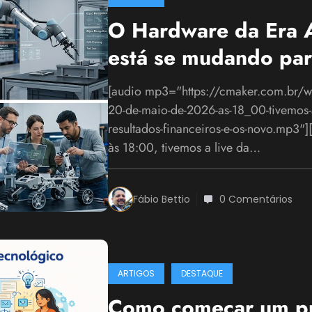
O Hardware da Era A
está se mudando par
[audio mp3="https://cmaker.com.br/
20-de-maio-de-2026-as-18_00-tivemos-a
resultados-financeiros-e-os-novo.mp3"
às 18:00, tivemos a live da…
Fábio Bettio
0 Comentários
ARTIGOS
DESTAQUE
Como começar um pr