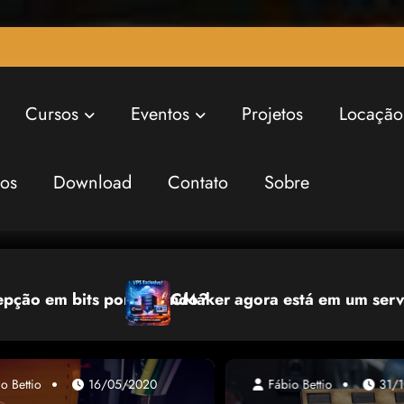
Cursos
Eventos
Projetos
Locação
ros
Download
Contato
Sobre
Patrocine a Inovação: Seja um Apoiador da 6ª F
usivo
o Bettio
16/05/2020
Fábio Bettio
08/