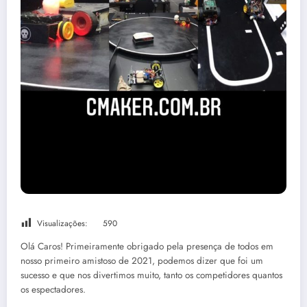
Visualizações:
590
Olá Caros! Primeiramente obrigado pela presença de todos em
nosso primeiro amistoso de 2021, podemos dizer que foi um
sucesso e que nos divertimos muito, tanto os competidores quantos
os espectadores.