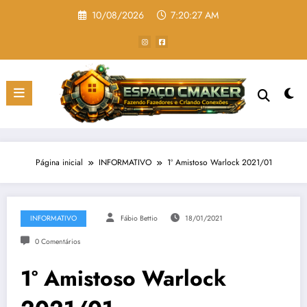
Pular
10/08/2026
7:20:28 AM
para
o
conteúdo
Página inicial
INFORMATIVO
1º Amistoso Warlock 2021/01
INFORMATIVO
Fábio Bettio
18/01/2021
0 Comentários
1º Amistoso Warlock