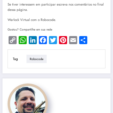
Se tiver interessem em participar escreva nos comentários no final
dessa página.
Warlock Virtual com o Robocode.
Gostou? Compartilhe em sua rede
Copy
WhatsApp
LinkedIn
Facebook
Twitter
Pinterest
Email
Share
Link
Tag
Robocode