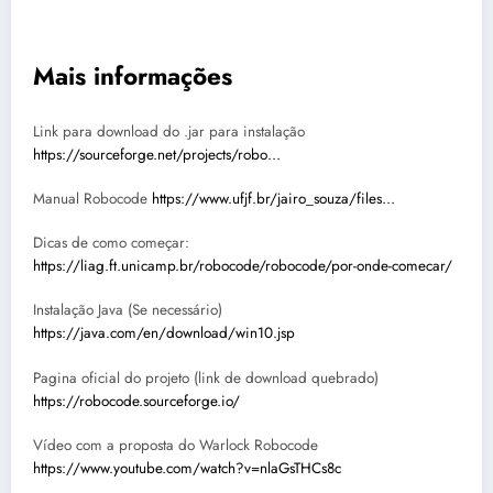
Mais informações
Link para download do .jar para instalação
https://sourceforge.net/projects/robo…
Manual Robocode
https://www.ufjf.br/jairo_souza/files…
Dicas de como começar:
https://liag.ft.unicamp.br/robocode/robocode/por-onde-comecar/
Instalação Java (Se necessário)
https://java.com/en/download/win10.jsp
P
agina oficial do projeto (link de download quebrado)
https://robocode.sourceforge.io/
Vídeo com a proposta do Warlock Robocode
https://www.youtube.com/watch?v=nlaGsTHCs8c