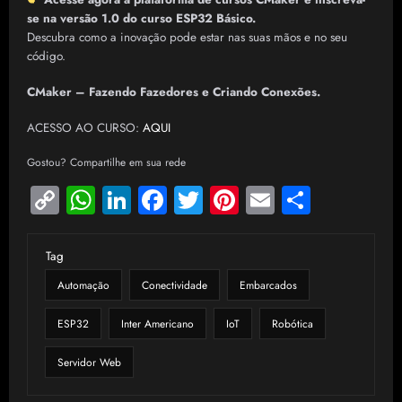
se na versão 1.0 do curso ESP32 Básico.
Descubra como a inovação pode estar nas suas mãos e no seu
código.
CMaker – Fazendo Fazedores e Criando Conexões.
ACESSO AO CURSO:
AQUI
Gostou? Compartilhe em sua rede
Copy
WhatsApp
LinkedIn
Facebook
Twitter
Pinterest
Email
Share
Link
Tag
Automação
Conectividade
Embarcados
ESP32
Inter Americano
IoT
Robótica
Servidor Web