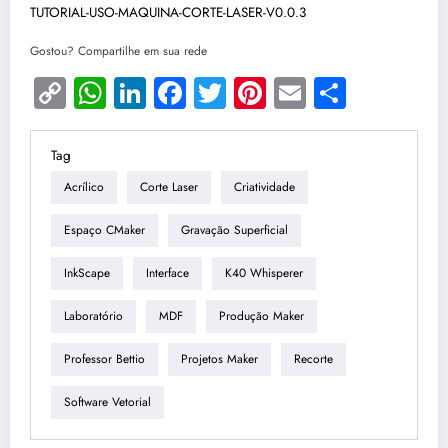
TUTORIAL-USO-MAQUINA-CORTE-LASER-V0.0.3
Gostou? Compartilhe em sua rede
Copy
WhatsApp
LinkedIn
Facebook
Twitter
Pinterest
Email
Share
Link
Tag
Acrílico
Corte Laser
Criatividade
Espaço CMaker
Gravação Superficial
InkScape
Interface
K40 Whisperer
Laboratório
MDF
Produção Maker
Professor Bettio
Projetos Maker
Recorte
Software Vetorial