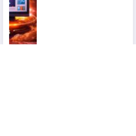
m Apoiador da
Curso MAKER TEENS 2026/2
24/05/2026
Fábio Bettio
Espaço CMaker · Construído com WordPress · 2026 | Powered By
SpiceThemes