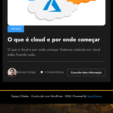
ARTIGOS
O que é cloud e por onde começar
O que é cloud e por onde começar Sistemas rodando em cloud
estão ficando cada…
Rennan Felipe
1 Comentários
Consulte Mais Informação
Espaço CMaker · Construído com WordPress · 2026 | Powered By
SpiceThemes