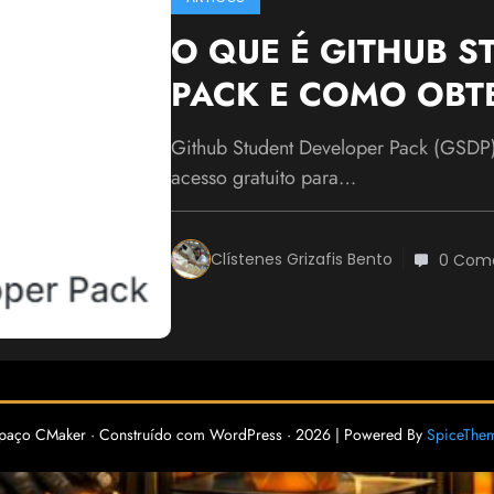
O QUE É GITHUB S
PACK E COMO OBT
Github Student Developer Pack (GSDP
acesso gratuito para…
Clístenes Grizafis Bento
0 Come
paço CMaker · Construído com WordPress · 2026 | Powered By
SpiceThe