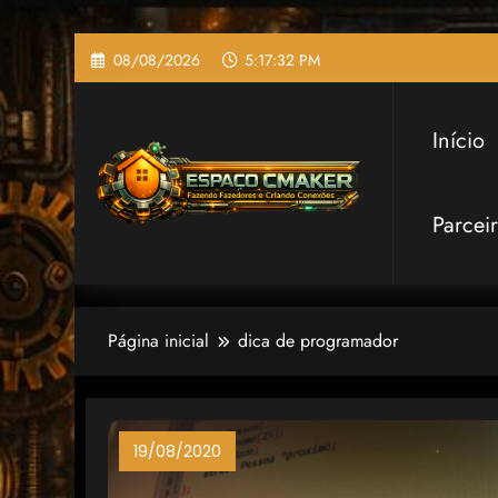
Pular
08/08/2026
5:17:32 PM
para
o
conteúdo
Início
Parcei
Página inicial
dica de programador
19/08/2020