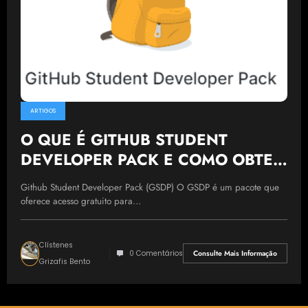
ARTIGOS
O QUE É GITHUB STUDENT
DEVELOPER PACK E COMO OBTER
LICENÇA
Github Student Developer Pack (GSDP) O GSDP é um pacote que
oferece acesso gratuito para…
Clístenes
0 Comentários
Consulte Mais Informação
Grizafis Bento