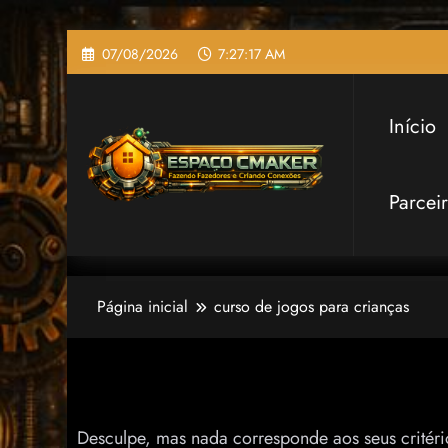
Pular
07/08/2026
7:27:17 AM
para
o
conteúdo
Início
Parcei
Página inicial
curso de jogos para crianças
Nada encontrado
Desculpe, mas nada corresponde aos seus critéri